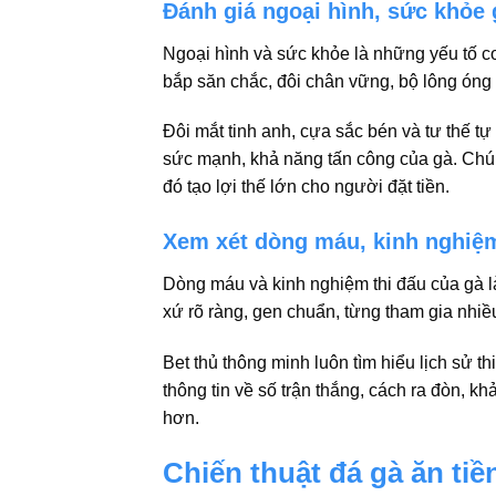
Đánh giá ngoại hình, sức khỏe 
Ngoại hình và sức khỏe là những yếu tố c
bắp săn chắc, đôi chân vững, bộ lông óng
Đôi mắt tinh anh, cựa sắc bén và tư thế t
sức mạnh, khả năng tấn công của gà. Chúng c
đó tạo lợi thế lớn cho người đặt tiền.
Xem xét dòng máu, kinh nghiệm
Dòng máu và kinh nghiệm thi đấu của gà là
xứ rõ ràng, gen chuẩn, từng tham gia nhiề
Bet thủ thông minh luôn tìm hiểu lịch sử t
thông tin về số trận thắng, cách ra đòn, k
hơn.
Chiến thuật đá gà ăn tiề