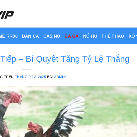
ME RR88
BẮN CÁ
CASINO
ĐÁ GÀ
NỔ HŨ
THỂ THAO
XỔ 
Tiếp – Bí Quyết Tăng Tỷ Lệ Thắng
NG TRÊN
THÁNG 9 12, 2025
BỞI
ADMIN