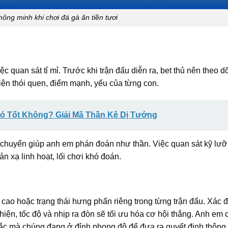
thông minh khi chơi đá gà ăn tiền tươi
ệc quan sát tỉ mỉ. Trước khi trận đấu diễn ra, bet thủ nên theo d
iện thói quen, điểm mạnh, yếu của từng con.
ó Tốt Không? Giải Mã Thần Kê Dị Tướng
di chuyển giúp anh em phán đoán như thần. Việc quan sát kỹ lư
n xạ linh hoạt, lối chơi khó đoán.
cao hoặc trạng thái hưng phấn riêng trong từng trận đấu. Xác 
hiện, tốc độ và nhịp ra đòn sẽ tối ưu hóa cơ hội thắng. Anh em 
c mà chúng đang ở đỉnh phong độ để đưa ra quyết định thông