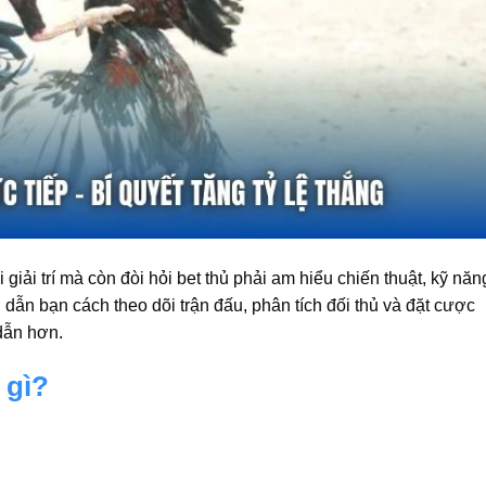
i giải trí mà còn đòi hỏi bet thủ phải am hiểu chiến thuật, kỹ năn
ẫn bạn cách theo dõi trận đấu, phân tích đối thủ và đặt cược
dẫn hơn.
 gì?