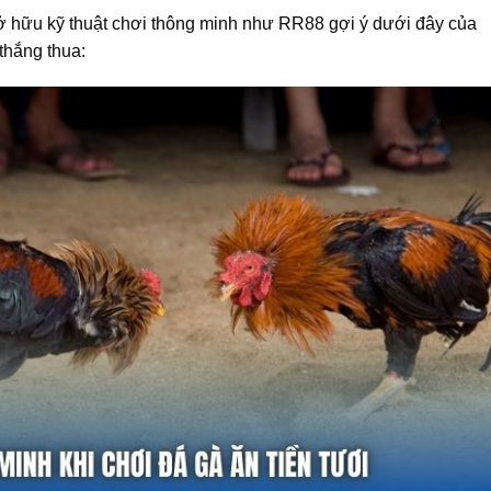
c sở hữu kỹ thuật chơi thông minh như RR88 gợi ý dưới đây của
thắng thua: