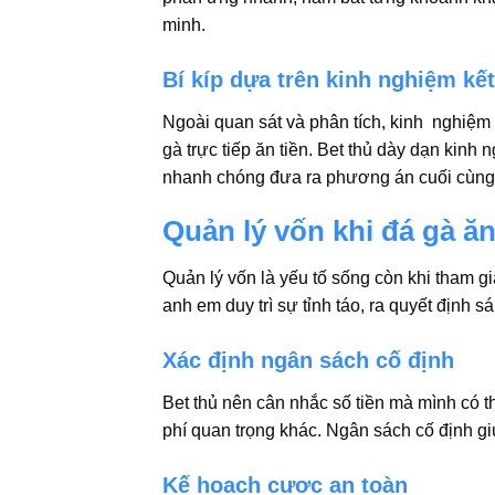
minh.
Bí kíp dựa trên kinh nghiệm kế
Ngoài quan sát và phân tích, kinh nghiệm 
gà trực tiếp ăn tiền. Bet thủ dày dạn kinh
nhanh chóng đưa ra phương án cuối cùng
Quản lý vốn khi đá gà ăn 
Quản lý vốn là yếu tố sống còn khi tham gi
anh em duy trì sự tỉnh táo, ra quyết định s
Xác định ngân sách cố định
Bet thủ nên cân nhắc số tiền mà mình có 
phí quan trọng khác. Ngân sách cố định giú
Kế hoạch cược an toàn