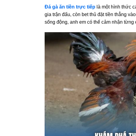
Đá gà ăn tiền trực tiếp
là một hình thức c
gia trận đấu, còn bet thủ đặt tiền thẳng v
sống động, anh em có thể cảm nhận từng cú